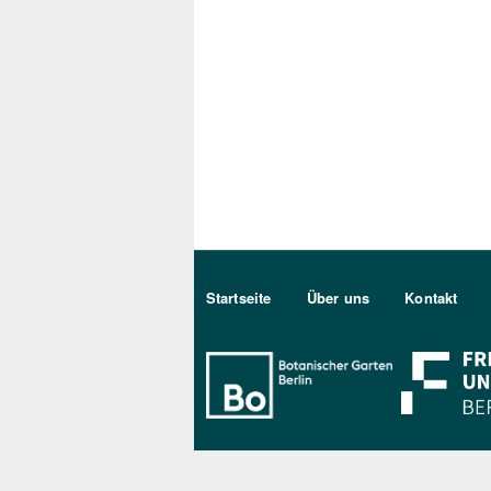
Sekundärmenu DE
Startseite
Über uns
Kontakt
Bo Berlin Log