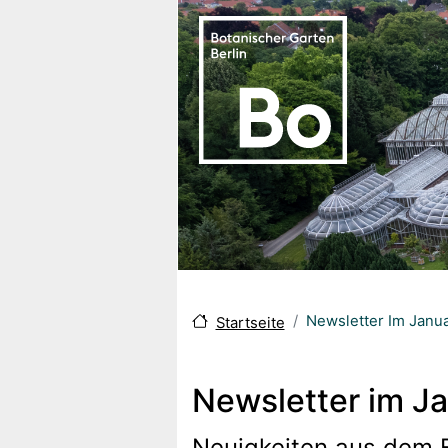
Direkt zum Inhalt
Newsletter Im Janu
Startseite
Newsletter im J
Neuigkeiten aus dem 