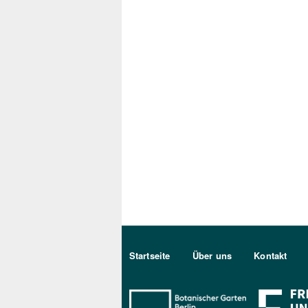
Sekundärmenu DE
Startseite
Über uns
Kontakt
Bo Berlin Log