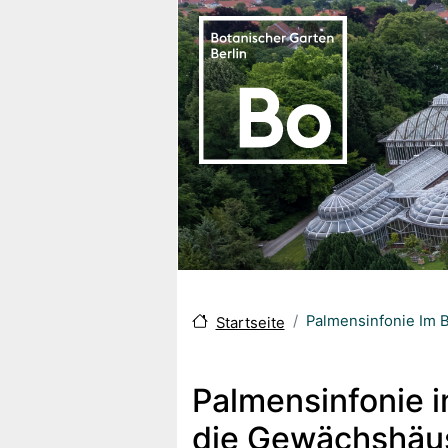
Direkt zum Inhalt
Palmensinfonie Im B
Startseite
Palmensinfonie i
die Gewächshäuse