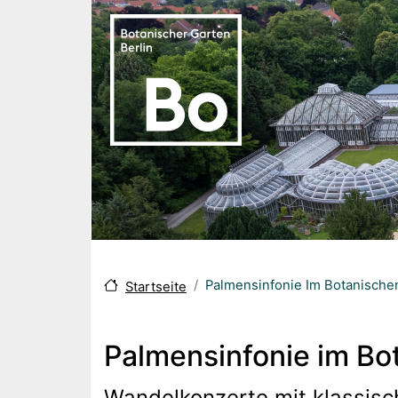
Direkt zum Inhalt
Palmensinfonie Im Botanischen
Startseite
Palmensinfonie im Bo
Wandelkonzerte mit klassisc