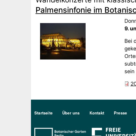
Palmensinfonie im Botanisc
Donn
9. u
Bei 
geke
Orte
subt
sein
20
Sekundärmenu DE
Startseite
Über uns
Kontakt
Presse
Bo Berlin Logo Weiß