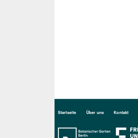
Sekundärmenu DE
Startseite
Über uns
Kontakt
Bo Berlin Log