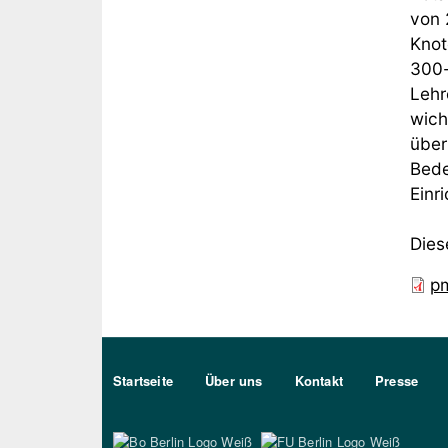
von 
Knot
300-
Lehr
wich
über
Bede
Einri
Dies
p
Sekundärmenu DE
Startseite
Über uns
Kontakt
Presse
Bo Berlin Logo Weiß
FU Ber