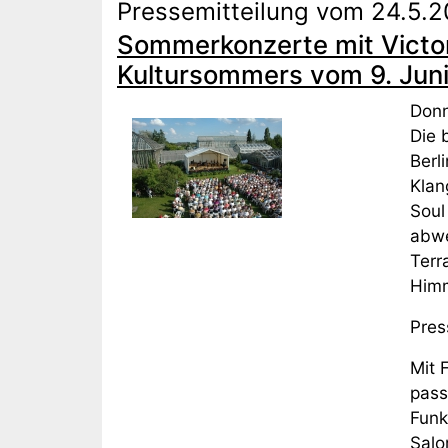
Pressemitteilung vom 24.5.2
Sommerkonzerte mit Victor
Kultursommers vom 9. Juni
Donn
Die 
Berl
Klan
Soul
abwe
Terr
Himm
Pres
Mit 
pass
Funk
Salo