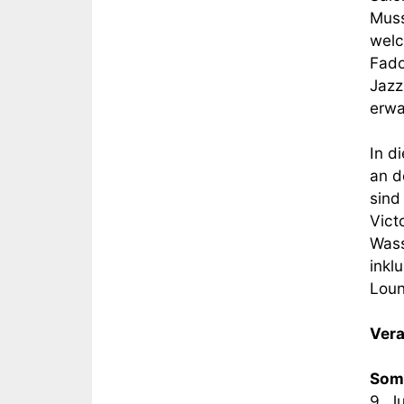
Muss
welc
Fado
Jazz
erwa
In d
an d
sind
Vict
Wass
inkl
Loun
Vera
Somm
9. J