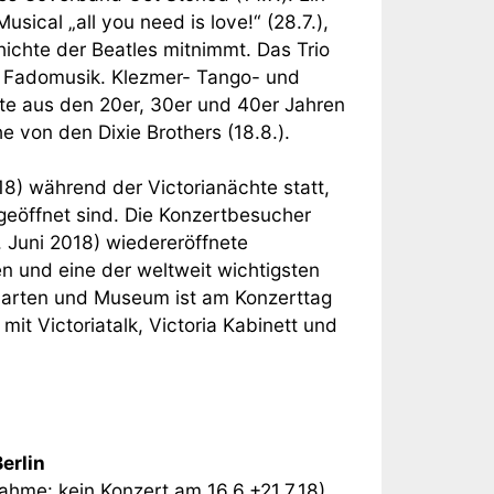
sical „all you need is love!“ (28.7.),
ichte der Beatles mitnimmt. Das Trio
er Fadomusik. Klezmer- Tango- und
ste aus den 20er, 30er und 40er Jahren
 von den Dixie Brothers (18.8.).
8) während der Victorianächte statt,
öffnet sind. Die Konzertbesucher
. Juni 2018) wiedereröffnete
n und eine der weltweit wichtigsten
arten und Museum ist am Konzerttag
it Victoriatalk, Victoria Kabinett und
erlin
ahme: kein Konzert am 16.6.+21.7.18)