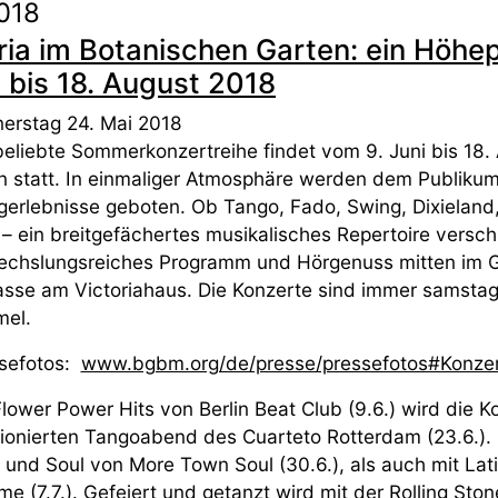
018
ia im Botanischen Garten: ein Höhep
 bis 18. August 2018
erstag 24. Mai 2018
beliebte Sommerkonzertreihe findet vom 9. Juni bis 18
in statt. In einmaliger Atmosphäre werden dem Publik
gerlebnisse geboten. Ob Tango, Fado, Swing, Dixieland,
 – ein breitgefächertes musikalisches Repertoire verschi
chslungsreiches Programm und Hörgenuss mitten im Gr
asse am Victoriahaus. Die Konzerte sind immer samstag
el.
sefotos:
www.bgbm.org/de/presse/pressefotos#Konze
Flower Power Hits von Berlin Beat Club (9.6.) wird die K
ionierten Tangoabend des Cuarteto Rotterdam (23.6.).
 und Soul von More Town Soul (30.6.), als auch mit La
me (7.7.). Gefeiert und getanzt wird mit der Rolling Sto