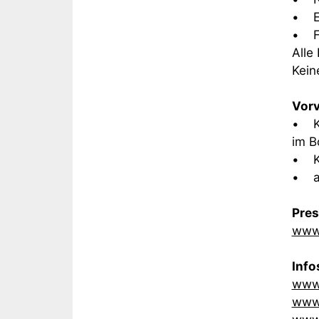
• Er
• Fa
Alle
Kein
Vorv
• Ka
im B
• Ka
• al
Pre
www.
Info
www
www