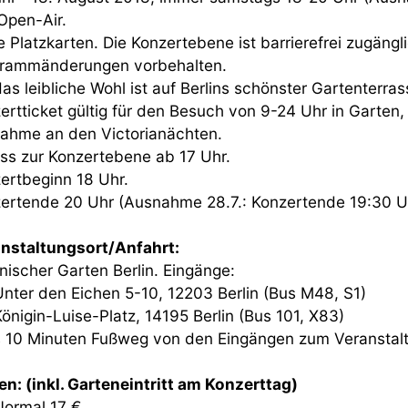
Open-Air.
e Platzkarten. Die Konzertebene ist barrierefrei zugängli
rammänderungen vorbehalten.
das leibliche Wohl ist auf Berlins schönster Gartenterr
ertticket gültig für den Besuch von 9-24 Uhr in Garte
nahme an den Victorianächten.
ass zur Konzertebene ab 17 Uhr.
ertbeginn 18 Uhr.
ertende 20 Uhr (Ausnahme 28.7.: Konzertende 19:30 U
nstaltungsort/Anfahrt:
nischer Garten Berlin. Eingänge:
ter den Eichen 5-10, 12203 Berlin (Bus M48, S1)
nigin-Luise-Platz, 14195 Berlin (Bus 101, X83)
s 10 Minuten Fußweg von den Eingängen zum Veranstalt
en: (inkl. Garteneintritt am Konzerttag)
ormal 17 €