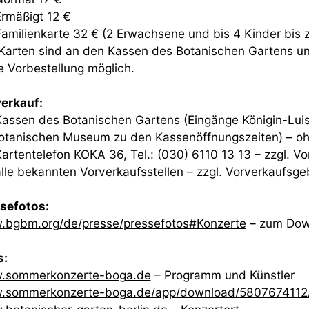
mäßigt 12 €
milienkarte 32 € (2 Erwachsene und bis 4 Kinder bis z
 Karten sind an den Kassen des Botanischen Gartens u
e Vorbestellung möglich.
erkauf:
ssen des Botanischen Gartens (Eingänge Königin-Luis
otanischen Museum zu den Kassenöffnungszeiten) – o
rtentelefon KOKA 36, Tel.: (030) 6110 13 13 – zzgl. V
le bekannten Vorverkaufsstellen – zzgl. Vorverkaufsg
ssefotos:
bgbm.org/de/presse/pressefotos#Konzerte
– zum Dow
s:
.sommerkonzerte-boga.de
– Programm und Künstler
.sommerkonzerte-boga.de/app/download/580767411