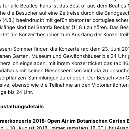
 für alle Beatles-Fans ist das Best of aus dem Beatles Mu
he die Besucher auf eine Zeitreise durch die Bandgesch
 (4.8.) beeindruckt mit gefühlsbetonter portugiesisch
klänge sind bei Beatrix Becker (11.8.) zu hören. Das Be
rtet die Konzertbesucher zum Ausklang der Konzertreihe
iesem Sommer finden die Konzerte (ab dem 23. Juni 201
enen Garten, Museum und Gewächshäuser bis 24 Uhr ge
 herzlich eingeladen, mit ihrem Konzertticket das (ab 16
oriahaus mit seinen Riesenseerosen Victoria zu besuche
erpflanzen-Sammlungen zu erleben. Der Besuch von G
usive, ebenso wie die Teilnahme an den Victorianächten m
ge bis 24 Uhr.
nstaltungsdetails
erkonzerte 2018: Open Air im Botanischen Garten B
uni - 18. August 2018, immer samstags 18-20 Uhr (Ausn