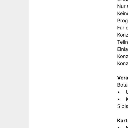
Nur 
Kein
Prog
Für 
Konz
Teil
Einl
Konz
Konz
Vera
Bota
• Un
• Kö
5 bi
Kart
• N