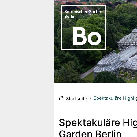
Direkt zum Inhalt
Spektakuläre Highl
Startseite
Spektakuläre Hi
Garden Berlin