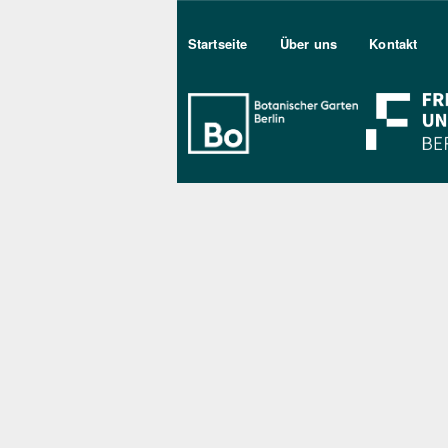
Sekundärmenu DE
Startseite
Über uns
Kontakt
Bo Berlin Log