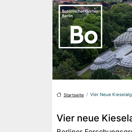
Direkt zum Inhalt
Vier Neue Kieselalge
Startseite
Vier neue Kiesela
Berliner Forschungsg