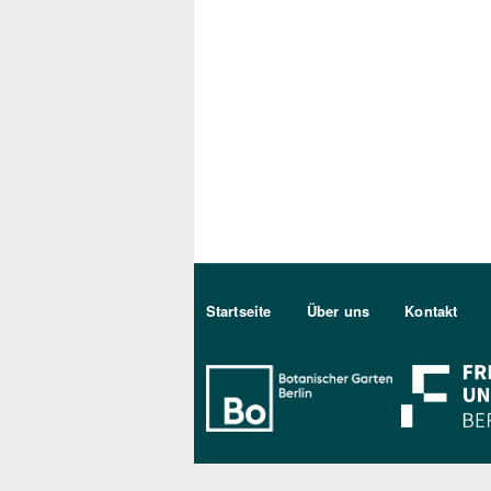
Sekundärmenu DE
Startseite
Über uns
Kontakt
Bo Berlin Log