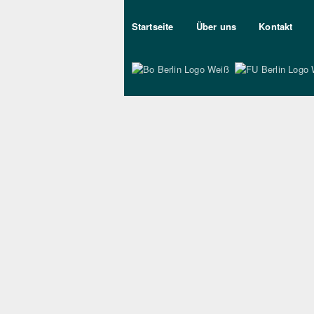
Sekundärmenu DE
Startseite
Über uns
Kontakt
Bo Berlin Logo Wei