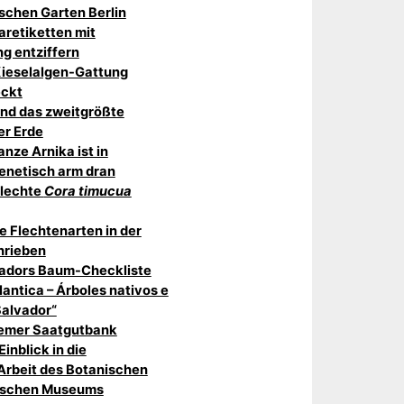
schen Garten Berlin
retiketten mit
g entziffern
Kieselalgen-Gattung
ckt
sind das zweitgrößte
er Erde
anze Arnika ist in
enetisch arm dran
Flechte
Cora timucua
e Flechtenarten in der
hrieben
lvadors Baum-Checkliste
antica – Árboles nativos e
Salvador“
lemer Saatgutbank
inblick in die
Arbeit des Botanischen
nischen Museums