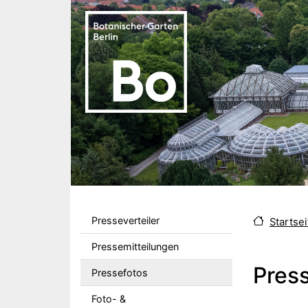
Direkt zum Inhalt
Sekundärmenu DE
Presseverteiler
Startsei
Pressemitteilungen
Pres
Pressefotos
Foto- &
Body