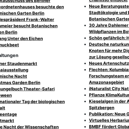
Chamisso entdeckt
tausschuss des Berliner
Neue Beratungsstel
ordnetenhauses besuchte den
Stadtökologie und 
nischen Garten Berlin
Botanischen Garten
espräsident Frank-Walter
30 Jahre Dahlemer
nmeier besucht Botanischen
Wildpflanzen im Bo
en Berlin
Schön gefährlich: 
ang Unter den Eichen
Deutsche naturkun
muckbeet
Knoten für mehr Di
altungen
zur Lösung gesells
Neues Artenschutzp
iner Staudenmarkt
Flechten: Kolumbi
aiausstellung
Forschungsteam en
nische Nacht
Amazonasgebiet
stmas Garden Berlin
iNaturalist City Na
ungelbuch Theater-Safari
Pflanze KlimaKultur
oween
Kieselalgen in der 
rnationaler Tag der biologischen
Spitzbergen
alt
Publikation: Neue 
eentage
Virtuelles Herbari
tmarkt
BMBF fördert Globa
e Nacht der Wissenschaften