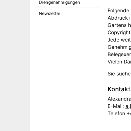
Drehgenehmigungen
Folgende 
Newsletter
Abdruck i
Gartens h
Copy
Jede weit
Genehmigu
Belegex
Vielen Da
Sie suche
Kontakt
Alex
E-Mail:
a.
Telefon 