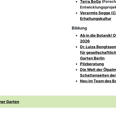
Terra BoGa
(Forsch
Entwicklungsproje
Verarmte Segge (
C
Erhaltungskultur
Bildung
Ab in die Botanik!
2026
Dr. Luiza Bengtsso
für gesellschaftli
Garten Berlin
Pilzberatung
Die Welt der Ölpalm
Schattenseiten de
Neu im Team des Bo
her Garten