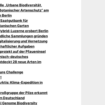
le „Urbane Biodiversität,
Botanischer Artenschutz“ am
 Berlin
 Saatgutbank für
tanischen Garten
Hybrid-Luzerne erobert Berlin
dliche Sammlungen gründen
gitalisierung und Vernetzung
chaftlicher Aufgaben
rojekt auf der Pfaueninsel
anisch-deutsches
tdeckt 28 neue Arten im
ture Challenge
!
Arktis: Klima-Expedition in
Großgruppe der Pilze erkannt
um Deutschland
l Genome Biodiversity