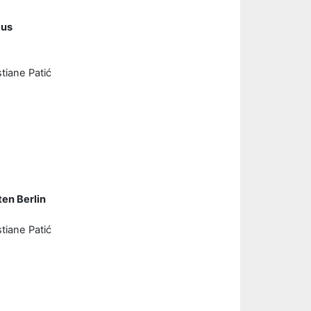
aus
o: Christiane Patić
en Berlin
o: Christiane Patić