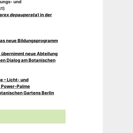
ungs- und
kt)
arex depauperata
) in der
 Das neue Bildungsprogramm
n übernimmt neue Abteilung
chen Dialog am Botanischen
e – Licht- und
r Power-Palme
tanischen Gartens Berlin