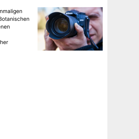
inmaligen
Botanischen
enen
cher