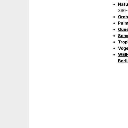
Natu
360-
Orch
Palm
Quee
Som
Trop
Voge
WEIN
Berli