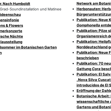
Network am Botani
r. Nach Humboldt
Herbonauten: Herba
Grad-Soundinstallation und Matinee
Bürgerunterstützun
ideenschau
Publikation: Neue 
ensinfonie
Gomphonella
entde
ns & Flowers
Publikation: Pilze 
merkonzerte
Organismenreich d
ische Nächte
Publikation: Heilpfl
lausstellung
Norddeutschland g
sommer im Botanischen Garten
Publikation: Neue 
n
beschrieben
Publikation: 70 neu
Gattung
Cora
besc
Publikation: El Sa
„Nova Silva Cuscatl
introducidos de El 
Eröffnung der Dah
Botanische Arbeit: E
wissenschaftliche 
Gartens und Bota