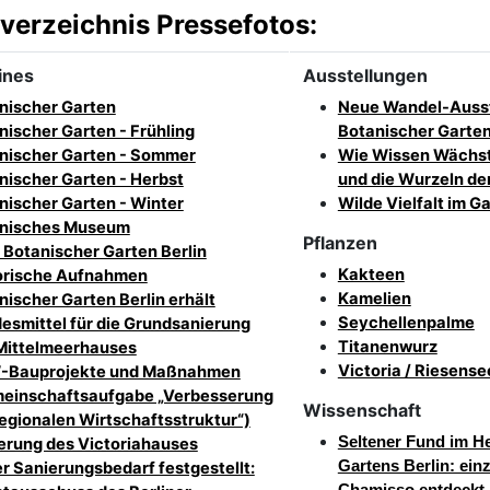
sverzeichnis Pressefotos:
ines
Ausstellungen
nischer Garten
Neue Wandel-Ausst
nischer Garten - Frühling
Botanischer Garte
nischer Garten - Sommer
Wie Wissen Wächst
nischer Garten - Herbst
und die Wurzeln de
nischer Garten - Winter
Wilde Vielfalt im G
nisches Museum
Pflanzen
 Botanischer Garten Berlin
Kakteen
orische Aufnahmen
Kamelien
nischer Garten Berlin erhält
Seychellenpalme
esmittel für die Grundsanierung
Titanenwurz
Mittelmeerhauses
Victoria / Riesens
Bauprojekte und Maßnahmen
einschaftsaufgabe „Verbesserung
Wissenschaft
regionalen Wirtschaftsstruktur“)
Seltener Fund im H
erung des Victoriahauses
Gartens Berlin: ein
r Sanierungsbedarf festgestellt: