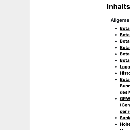
Inhalt
Allgeme
Bota
Bota
Bota
Bota
Bota
Bota
Logo
Hist
Bota
Bund
des 
GRW-
(Gem
der 
Sani
Hohe