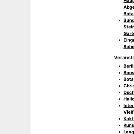
Haup
Abge
Bota
Bund
Stei
Gart
Eing
Sch
Veranst
Berl
Bons
Bota
Chri
Dsch
Hall
Inte
Vielf
Kakt
Kuns
Lang