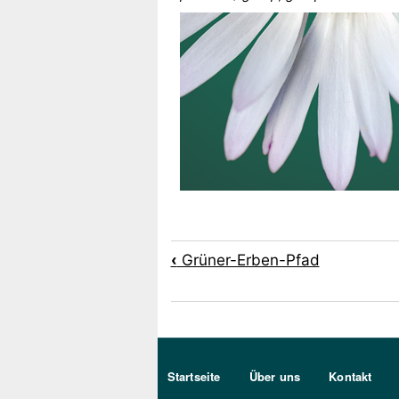
Links für das Blätte
‹
Grüner-Erben-Pfad
Sekundärmenu DE
Startseite
Über uns
Kontakt