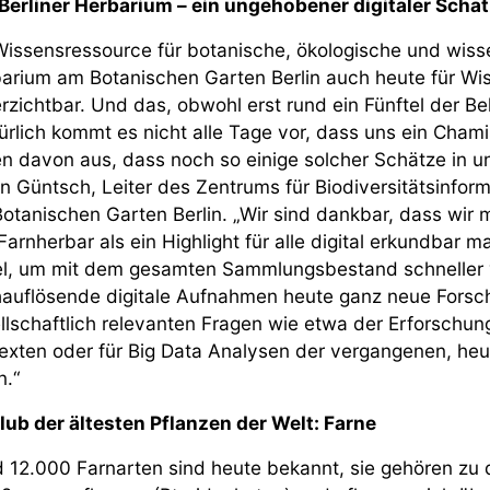
Berliner Herbarium – ein ungehobener digitaler Schat
Wissensressource für botanische, ökologische und wiss
arium am Botanischen Garten Berlin auch heute für Wis
rzichtbar. Und das, obwohl erst rund ein Fünftel der Be
ürlich kommt es nicht alle Tage vor, dass uns ein Chami
n davon aus, dass noch so einige solcher Schätze in
n Güntsch, Leiter des Zentrums für Biodiversitätsinfo
otanischen Garten Berlin. „Wir sind dankbar, dass wir 
Farnherbar als ein Highlight für alle digital erkundbar 
el, um mit dem gesamten Sammlungsbestand schneller
auflösende digitale Aufnahmen heute ganz neue Forsc
llschaftlich relevanten Fragen wie etwa der Erforschun
exten oder für Big Data Analysen der vergangenen, heu
n.“
lub der ältesten Pflanzen der Welt: Farne
 12.000 Farnarten sind heute bekannt, sie gehören zu