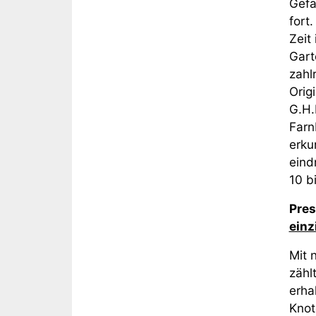
Gefä
fort
Zeit
Gart
zahl
Orig
G.H.
Farn
erku
eind
10 b
Pres
einz
Mit 
zähl
erha
Knot