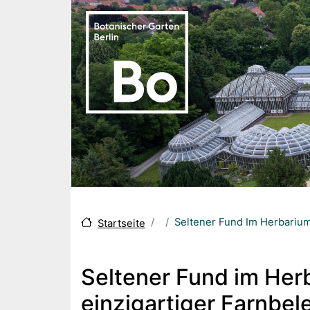
Skip to main content
Seltener Fund Im Herbarium
Startseite
Seltener Fund im Her
einzigartiger Farnbe