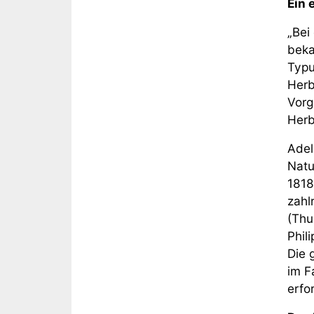
Ein 
„Bei
beka
Typu
Herb
Vorg
Herb
Adel
Natu
1818
zahl
(Thu
Phil
Die 
im F
erfo