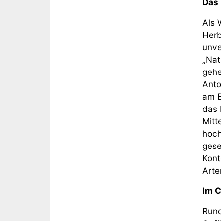
Das 
Als 
Herb
unve
„Nat
gehe
Anto
am B
das 
Mitt
hoch
gese
Kont
Arte
Im C
Rund