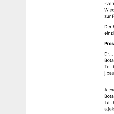
-ver
Wied
zur F
Der 
einz
Pres
Dr. 
Bota
Tel.
j.pa
Alex
Bota
Tel.
a.ja