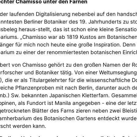
echter Chamisso unter den Farnen
 der laufenden Digitalisierung nebenbei auf den handsch
nntesten Berliner Botaniker des 19. Jahrhunderts zu st
sbeleg heraus-stellt, das ist schon eine kleine Sensation
ariums. „Chamisso war ab 1819 Kustos am Botanischen G
änger für mich noch heute eine große Inspiration. Denn
arium zu einer der renommiertesten botanischen Einrich
bert von Chamisso gehört zu den großen Namen der Ro
rforscher und Botaniker tätig. Von einer Weltumseglung 
), die er als Titulargelehrter für die wissenschaftliche 
reiche Pflanzenproben mit nach Berlin, darunter auch 
nb.) Sw. bekannten Japanischen Kletterfarn. Gesammel
ippinen, als Fundort ist Manila angegeben - eine der let
getrockneten Blätter des Farns zieren neben zwei Bleis
arnherbarium des Botanischen Gartens entdeckt wurde u
rscht werden kann.