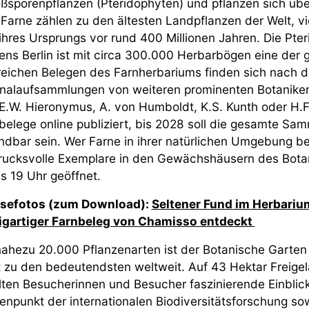
ßsporenpflanzen (Pteridophyten) und pflanzen sich übe
. Farne zählen zu den ältesten Landpflanzen der Welt, v
 ihres Ursprungs vor rund 400 Millionen Jahren. Die P
ens Berlin ist mit circa 300.000 Herbarbögen eine der g
reichen Belegen des Farnherbariums finden sich nach d
inalaufsammlungen von weiteren prominenten Botanikern
E.W. Hieronymus, A. von Humboldt, K.S. Kunth oder H.F. L
belege online publiziert, bis 2028 soll die gesamte Sam
ndbar sein. Wer Farne in ihrer natürlichen Umgebung be
rucksvolle Exemplare in den Gewächshäusern des Botani
is 19 Uhr geöffnet.
sefotos (zum Download):
Seltener Fund im Herbariu
igartiger Farnbeleg von Chamisso entdeckt
nahezu 20.000 Pflanzenarten ist der Botanische Garten 
t zu den bedeutendsten weltweit. Auf 43 Hektar Freig
lten Besucherinnen und Besucher faszinierende Einblicke
enpunkt der internationalen Biodiversitätsforschung so