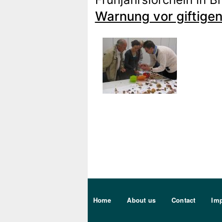
Warnung vor giftigen
Sekundärmenu DE
Home
About us
Contact
Imp