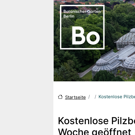
Skip to main content
Kostenlose Pilz
Startseite
Kostenlose Pilz
Woche geöffnet