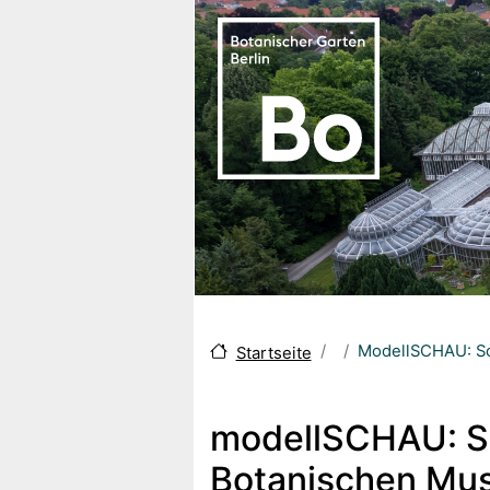
Skip to main content
ModellSCHAU: So
Startseite
modellSCHAU: So
Botanischen Mus