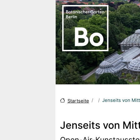
Skip to main content
Jenseits von Mit
Startseite
Jenseits von Mit
Open-Air-Kunstausstel