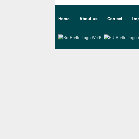
Sekundärmenu DE
Home
About us
Contact
Imp
Bo Berlin Logo Wei