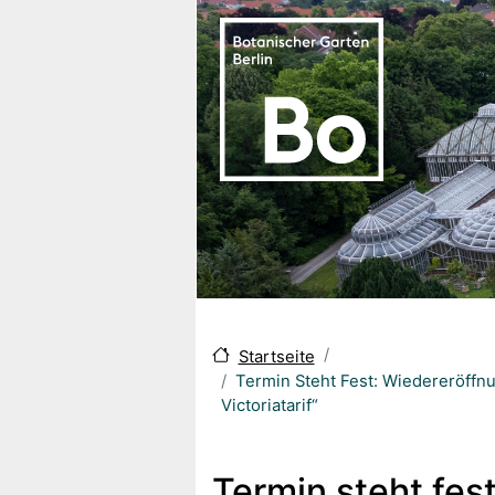
Skip to main content
Startseite
Termin Steht Fest: Wiedereröffnu
Victoriatarif“
Termin steht fes