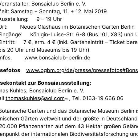
Veranstalter: Bonsaiclub Berlin e. V.
Zeit: Samstag + Sonntag, 11. + 12. Mai 2019
Ausstellung: 9 – 19 Uhr
Ort: Neues Glashaus im Botanischen Garten Berlin
Eingänge: Königin-Luise-Str. 6-8 (Bus 101, X83) und 
Eintritt: 7 €, erm. 4 € (inkl. Garteneintritt – Ticket b
bis 20 Uhr und Museums bis 19 Uhr)
Infos:
www.bonsaiclub-berlin.de
ssefotos
www.bgbm.org/de/presse/pressefotos#Bons
sekontakt zur Bonsaiaussstellung:
as Kuhles, Bonsaiclub Berlin e. V.
il
thomaskuhles@aol.com
, Tel. 0163-19 666 06
Botanische Garten und das Botanische Museum Berlin is
nischen Gärten weltweit und der größte in Deutschland.
20.000 Pflanzenarten auf dem 43 Hektar großen Gelände
enpunkt der internationalen Biodiversitätsforschung un