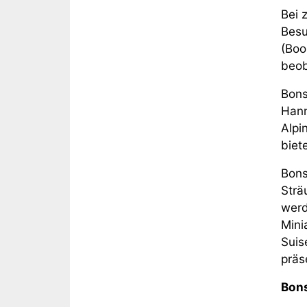
Bei 
Besu
(Boo
beob
Bons
Hann
Alpi
biet
Bons
Strä
werd
Mini
Suis
präs
Bons