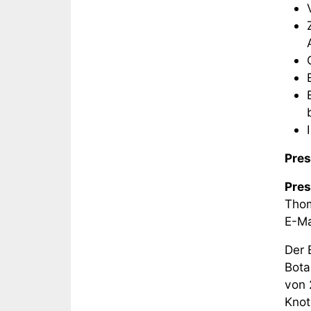
Pre
Pres
Thom
E-Ma
Der 
Bota
von 
Knot