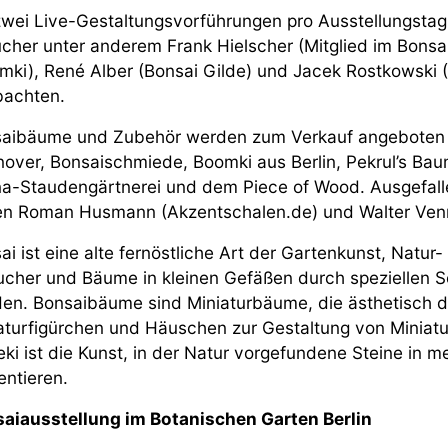
zwei Live-Gestaltungsvorführungen pro Ausstellungsta
cher unter anderem Frank Hielscher (Mitglied im Bonsaic
mki), René Alber (Bonsai Gilde) und Jacek Rostkowski 
achten.
aibäume und Zubehör werden zum Verkauf angeboten 
over, Bonsaischmiede, Boomki aus Berlin, Pekrul’s Ba
na-Staudengärtnerei und dem Piece of Wood. Ausgefal
en Roman Husmann (Akzentschalen.de) und Walter Venn
ai ist eine alte fernöstliche Art der Gartenkunst, Natu
ucher und Bäume in kleinen Gefäßen durch speziellen S
en. Bonsaibäume sind Miniaturbäume, die ästhetisch d
aturfigürchen und Häuschen zur Gestaltung von Miniat
eki ist die Kunst, in der Natur vorgefundene Steine in 
entieren.
aiausstellung im Botanischen Garten Berlin