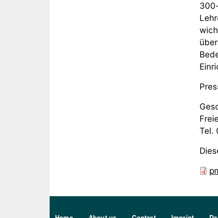
300-
Lehr
wich
über
Bede
Einri
Pres
Gesc
Frei
Tel.
Dies
pm
Sekundärmenu DE
Home
About us
Contact
Imprint
Da