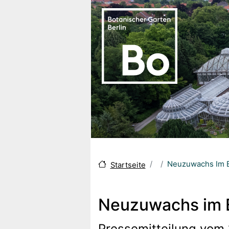
Skip to main content
Neuzuwachs Im B
Startseite
Neuzuwachs im B
Pressemitteilung vom 