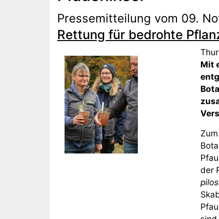
Pressemitteilung vom 09. N
Rettung für bedrohte Pflan
Thur
Mit 
entg
Bota
zusa
Vers
Zum 
Bota
Pfau
der 
pilo
Skab
Pfau
sind