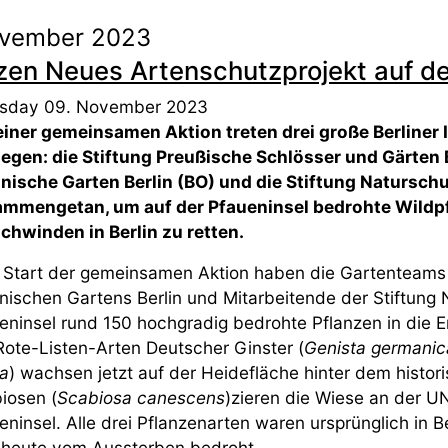
ovember 2023
zen Neues Artenschutzprojekt auf de
sday 09. November 2023
einer gemeinsamen Aktion treten drei große Berliner
egen: die Stiftung Preußische Schlösser und Gärten 
nische Garten Berlin (BO) und die Stiftung Naturschu
mmengetan, um auf der Pfaueninsel bedrohte Wildpf
chwinden in Berlin zu retten.
Start der gemeinsamen Aktion haben die Gartenteams 
nischen Gartens Berlin und Mitarbeitende der Stiftung N
eninsel rund 150 hochgradig bedrohte Pflanzen in die 
Rote-Listen-Arten Deutscher Ginster (
Genista germanic
sa
) wachsen jetzt auf der Heidefläche hinter dem histo
iosen (
Scabiosa canescens
)zieren die Wiese an der U
eninsel. Alle drei Pflanzenarten waren ursprünglich in B
 heute vom Aussterben bedroht.