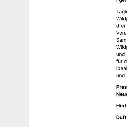
Tägl
Wild
drei
Vera
Same
Wild
und 
für 
idea
und 
Pres
Neue
Hint
Duft