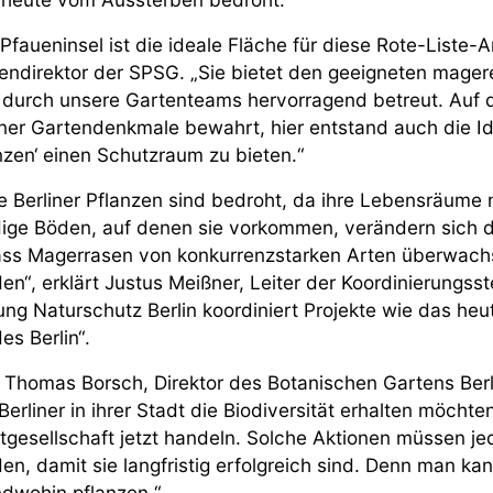
 Pfaueninsel ist die ideale Fläche für diese Rote-Liste-
endirektor der SPSG. „Sie bietet den geeigneten mager
 durch unsere Gartenteams hervorragend betreut. Auf 
iner Gartendenkmale bewahrt, hier entstand auch die Id
nzen‘ einen Schutzraum zu bieten.“
le Berliner Pflanzen sind bedroht, da ihre Lebensräum
ige Böden, auf denen sie vorkommen, verändern sich du
ss Magerrasen von konkurrenzstarken Arten überwachs
en“, erklärt Justus Meißner, Leiter der Koordinierungsst
tung Naturschutz Berlin koordiniert Projekte wie das heu
es Berlin“.
. Thomas Borsch, Direktor des Botanischen Gartens Berli
Berliner in ihrer Stadt die Biodiversität erhalten möcht
tgesellschaft jetzt handeln. Solche Aktionen müssen je
en, damit sie langfristig erfolgreich sind. Denn man ka
ndwohin pflanzen.“