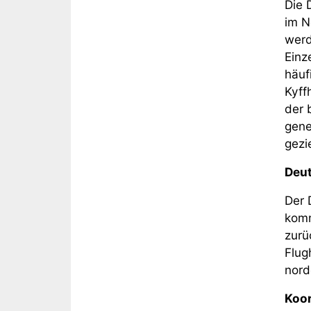
Die 
im N
werd
Einz
häuf
Kyff
der 
gene
gezi
Deut
Der 
komm
zurü
Flug
nord
Koor