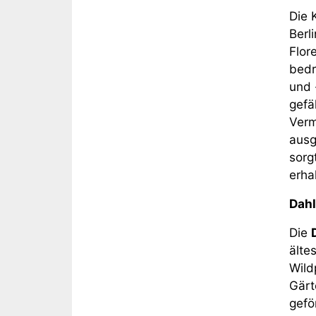
Die 
Berl
Flor
bedr
und 
gefä
Verm
ausg
sorg
erha
Dahl
Die
älte
Wild
Gärt
gefö