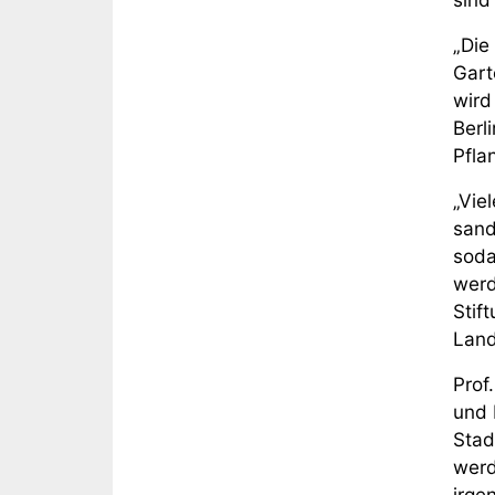
„Die
Gart
wird
Berl
Pfla
„Vie
sand
soda
werd
Stif
Land
Prof
und 
Stad
werd
irge