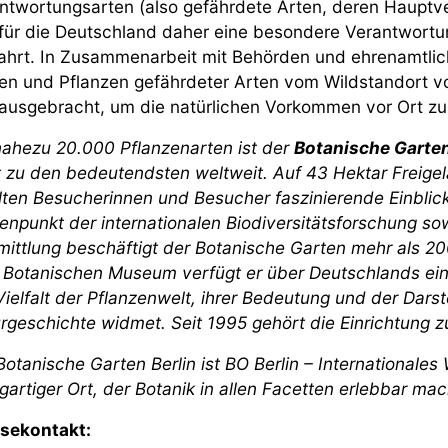
ntwortungsarten (also gefährdete Arten, deren Hauptve
für die Deutschland daher eine besondere Verantwortu
hrt. In Zusammenarbeit mit Behörden und ehrenamtlic
n und Pflanzen gefährdeter Arten vom Wildstandort v
ausgebracht, um die natürlichen Vorkommen vor Ort zu 
nahezu 20.000 Pflanzenarten ist der
Botanische Garten
t zu den bedeutendsten weltweit. Auf 43 Hektar Freig
lten Besucherinnen und Besucher faszinierende Einblicke
enpunkt der internationalen Biodiversitätsforschung so
mittlung beschäftigt der Botanische Garten mehr als 200
Botanischen Museum verfügt er über Deutschlands einzi
Vielfalt der Pflanzenwelt, ihrer Bedeutung und der Darste
rgeschichte widmet. Seit 1995 gehört die Einrichtung zur
Botanische Garten Berlin ist BO Berlin – Internationales
igartiger Ort, der Botanik in allen Facetten erlebbar mac
sekontakt: