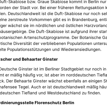
Duft-Skabiose bzw. Graue Skabiose kommt in Berlin nu
orden der Stadt vor. Bei einer früheren Rettungsaktion k
en. Deutschlandweit ist die Duft-Skabiose nur noch sel
elne zerstreute Vorkommen gibt es in Brandenburg, ent
iger wächst sie im nördlichen und östlichen Harzvorlan
häusergebirge. Die Duft-Skabiose ist aufgrund ihrer sta
botanischen Artenschutzprogramme. Der Botanische Gar
tische Diversität der verbliebenen Populationen untersu
elte Populationsstützungen und Wiederansiedlungen.
scher und Behaarter Ginster
Deutsche Ginster ist im Berliner Stadtgebiet nur noch i
t er mäßig häufig vor, ist aber im norddeutschen Tiefla
ck. Der Behaarte Ginster wächst ebenfalls an einigen S
hafensee Tegel. Auch er ist deutschlandweit mäßig häu
deutschen Tiefland und Westdeutschland zu finden.
dinierungsstelle Florenschutz Berlin