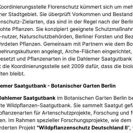
Koordinierungsstelle Florenschutz kümmert sich um me
iner Stadtgebiet. Sie überprüft Vorkommen und Bestan
enschutz-Zielarten, das sind in der Regel nach der Berl
ohte Pflanzen. Sie konzipiert geeignete Schutzmaßnah
-nutzer, Naturschutzbehörden, Berliner Forsten und Be
hrdeten Pflanzen. Gemeinsam mit Partnern wie dem Bo
ehrungskulturen angelegt, Arche-Flächen eingerichtet
esetzt und Pflanzenarten in die Dahlemer Saatgutban
t die Koordinierungsstelle seit 2009 dafür, dass die biol
lten bleibt.
emer Saatgutbank - Botanischer Garten Berlin
Dahlemer Saatgutbank
im Botanischen Garten Berlin be
ste Wildpflanzen-Saatgutbank. Sie sammelt Saatgut gef
pflanzenarten für Artenschutzprojekte, Forschung und
en. Im Rahmen spezieller Forschungsprojekte, wie de
rderten Projekt
"Wildpflanzenschutz Deutschland II
",