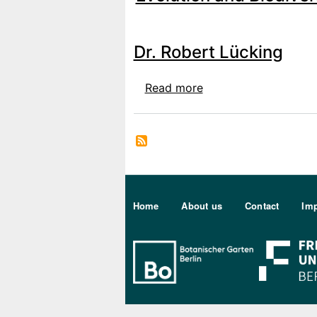
Dr. Robert Lücking
about Dr. Robert Lüc
Read more
Sekundärmenu DE
Home
About us
Contact
Imp
Bo Berlin Log