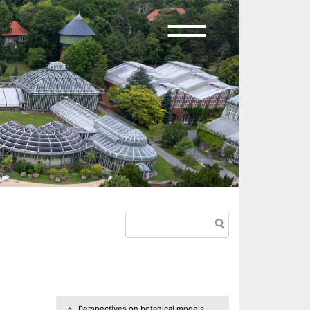
Search
Perspectives on botanical models