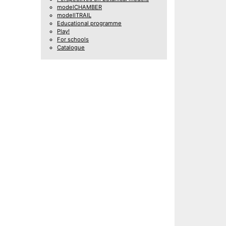
modelCHAMBER
modellTRAIL
Educational programme
Play!
For schools
Catalogue