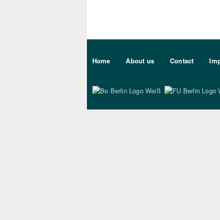
Sekundärmenu DE
Home
About us
Contact
Imp
Bo Berlin Logo Wei