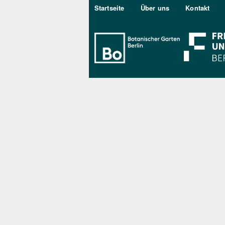
Sekundärmenu DE
Startseite
Über uns
Kontakt
Bo Berlin Log