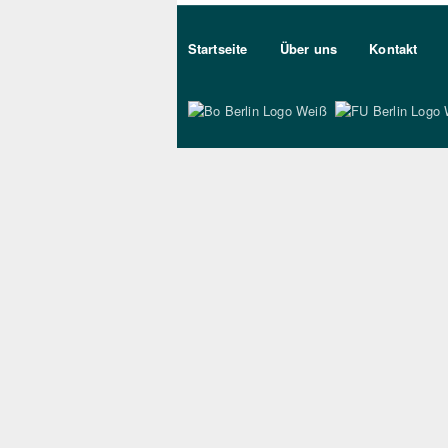
Sekundärmenu DE
Startseite
Über uns
Kontakt
Bo Berlin Logo Wei