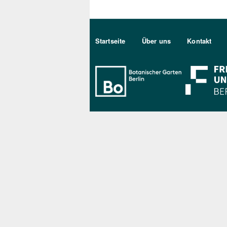
Sekundärmenu DE
Startseite
Über uns
Kontakt
Bo Berlin Log