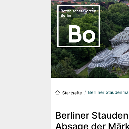
Direkt zum Inhalt
Berliner Staudenmar
Startseite
Berliner Stauden
Absage der Märkt