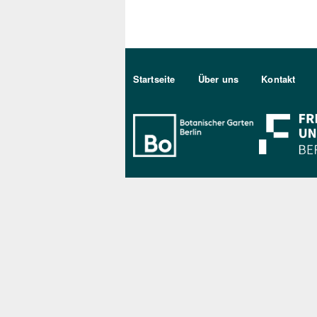
Sekundärmenu DE
Startseite
Über uns
Kontakt
Bo Berlin Log