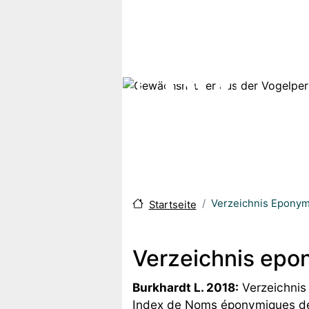
Skip to main content
Verzeichnis Eponym
Startseite
Verzeichnis epo
Body
Burkhardt L. 2018:
Verzeichnis 
Index de Noms éponymiques des 