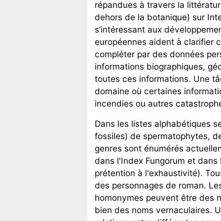
répandues à travers la littératu
dehors de la botanique) sur Inte
s’intéressant aux développemen
européennes aident à clarifier 
compléter par des données per
informations biographiques, géo
toutes ces informations. Une tâ
domaine où certaines informati
incendies ou autres catastroph
Dans les listes alphabétiques s
fossiles) de spermatophytes, d
genres sont énumérés actuellem
dans l'Index Fungorum et dans 
prétention à l'exhaustivité). 
des personnages de roman. Les 
homonymes peuvent être des nom
bien des noms vernaculaires. U