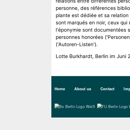
relations entre différentes pe
personne, des références biblio
plante est dédiée et sa relatio
sont marqués en noir, ceux qui n
l'éponymie sont documentées sépa
personnes honorées ('Personen-L
('Autoren-Listen').
Lotte Burkhardt, Berlin im Juni 
Sekundärmenu DE
Home
About us
Contact
Imp
Bo Berlin Logo Wei