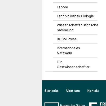
Labore
Fachbibliothek Biologie
Wissenschaftshistorische
Sammlung
BGBM Press
Internationales
Netzwerk
Für
Gastwissenschaftler
Sekundärmenu DE
Startseite
Über uns
Kontakt
Bo Berlin Log