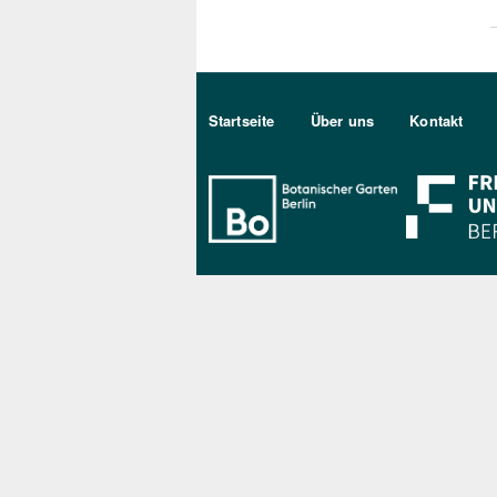
Sekundärmenu DE
Startseite
Über uns
Kontakt
Bo Berlin Log